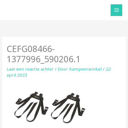
Ga
naar
de
inhoud
CEFG08466-
1377996_590206.1
Laat een reactie achter
/ Door
Kampeerwinkel
/
22
april 2023