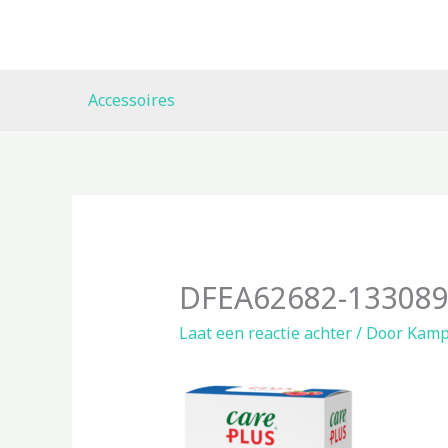
Ga
naar
de
inhoud
Accessoires
DFEA62682-13308
Laat een reactie achter
/ Door
Kamp