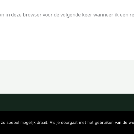
an in deze browser voor de volgende keer wanneer ik een rea
Copyright © 2026 Kampeerwinkeltje
o soepel mogelijk draait. Als je doorgaat met het gebruiken van de we