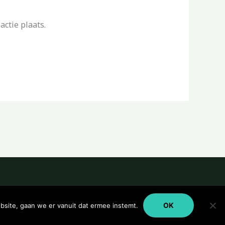
ctie plaats.
OK
bsite, gaan we er vanuit dat ermee instemt.