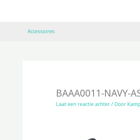
Ga
naar
de
inhoud
Accessoires
BAAA0011-NAVY-A
Laat een reactie achter
/ Door
Kamp