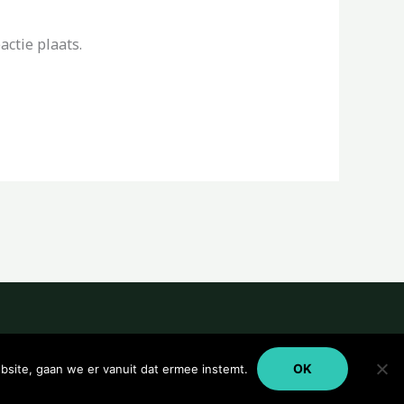
ctie plaats.
OK
bsite, gaan we er vanuit dat ermee instemt.