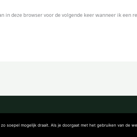
an in deze browser voor de volgende keer wanneer ik een rea
Copyright © 2026 Kampeerwinkeltje
o soepel mogelijk draait. Als je doorgaat met het gebruiken van de we