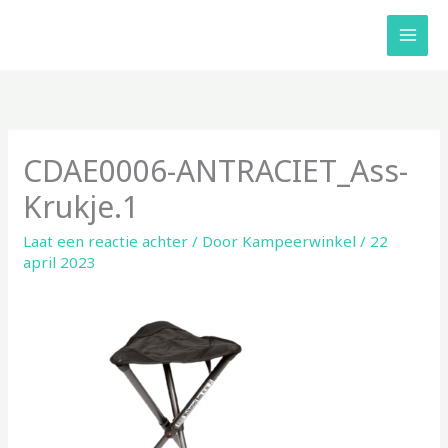
Ga
naar
de
inhoud
CDAE0006-ANTRACIET_Ass-
Krukje.1
Laat een reactie achter
/ Door
Kampeerwinkel
/
22
april 2023