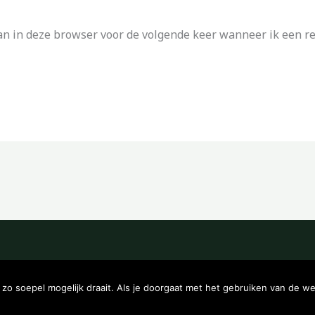
an in deze browser voor de volgende keer wanneer ik een rea
Copyright © 2026 Kampeerwinkeltje
o soepel mogelijk draait. Als je doorgaat met het gebruiken van de we