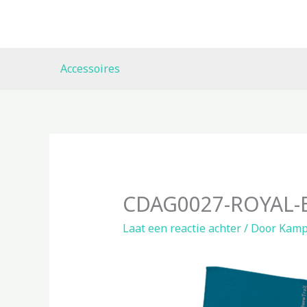
Ga
naar
de
inhoud
Accessoires
CDAG0027-ROYAL-B
Laat een reactie achter
/ Door
Kamp