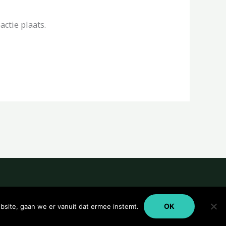
ctie plaats.
OK
bsite, gaan we er vanuit dat ermee instemt.