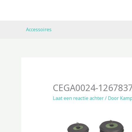
Ga
naar
de
inhoud
Accessoires
CEGA0024-1267837
Laat een reactie achter
/ Door
Kamp