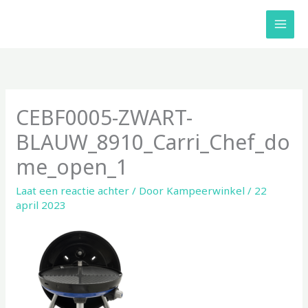
Ga
naar
de
inhoud
CEBF0005-ZWART-
BLAUW_8910_Carri_Chef_do
me_open_1
Laat een reactie achter
/ Door
Kampeerwinkel
/
22
april 2023