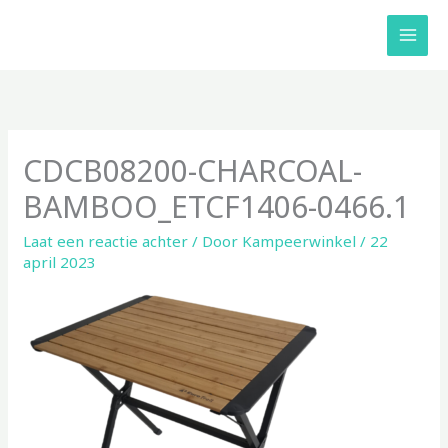
Ga
naar
de
inhoud
CDCB08200-CHARCOAL-
BAMBOO_ETCF1406-0466.1
Laat een reactie achter
/ Door
Kampeerwinkel
/
22
april 2023