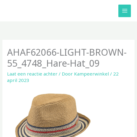
Ga
naar
de
inhoud
AHAF62066-LIGHT-BROWN-
55_4748_Hare-Hat_09
Laat een reactie achter
/ Door
Kampeerwinkel
/
22
april 2023