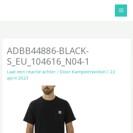
Ga
naar
de
inhoud
ADBB44886-BLACK-
S_EU_104616_N04-1
Laat een reactie achter
/ Door
Kampeerwinkel
/
22
april 2023