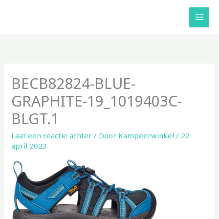
Ga
naar
de
inhoud
BECB82824-BLUE-
GRAPHITE-19_1019403C-
BLGT.1
Laat een reactie achter
/ Door
Kampeerwinkel
/
22
april 2023