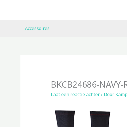
Ga
naar
de
inhoud
Accessoires
BKCB24686-NAVY-R
Laat een reactie achter
/ Door
Kamp