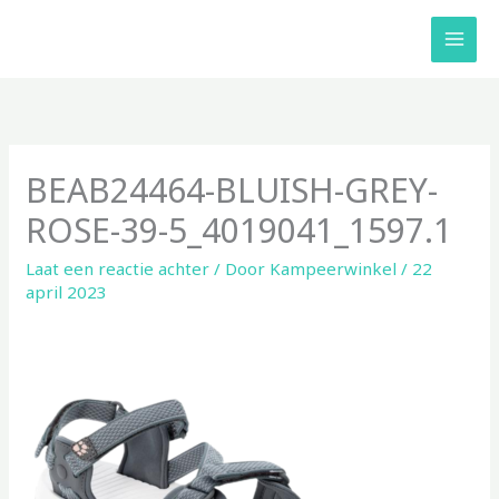
Ga
naar
de
inhoud
BEAB24464-BLUISH-GREY-
ROSE-39-5_4019041_1597.1
Laat een reactie achter
/ Door
Kampeerwinkel
/
22
april 2023