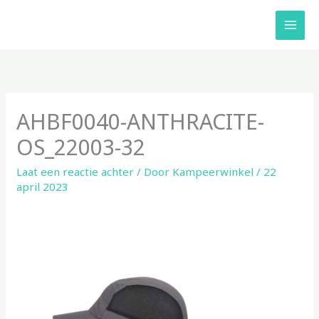
Ga
naar
de
inhoud
AHBF0040-ANTHRACITE-
OS_22003-32
Laat een reactie achter
/ Door
Kampeerwinkel
/
22
april 2023