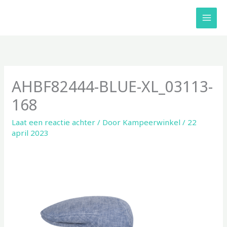
Ga
naar
de
inhoud
AHBF82444-BLUE-XL_03113-
168
Laat een reactie achter
/ Door
Kampeerwinkel
/
22
april 2023