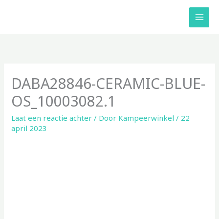
Ga
naar
de
inhoud
DABA28846-CERAMIC-BLUE-
OS_10003082.1
Laat een reactie achter
/ Door
Kampeerwinkel
/
22
april 2023