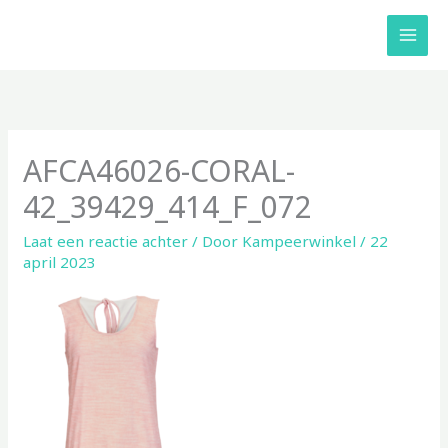
Ga
naar
de
inhoud
AFCA46026-CORAL-
42_39429_414_F_072
Laat een reactie achter
/ Door
Kampeerwinkel
/
22
april 2023