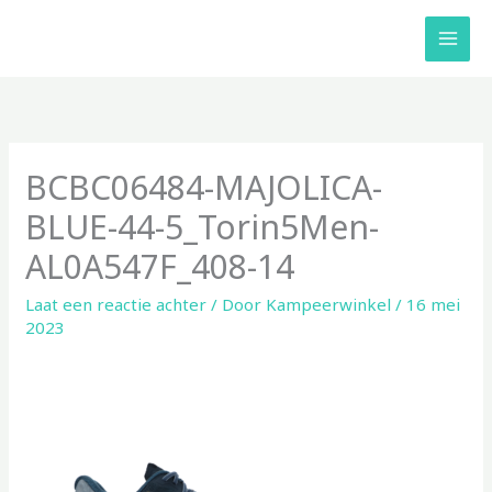
Ga
naar
de
inhoud
BCBC06484-MAJOLICA-
BLUE-44-5_Torin5Men-
AL0A547F_408-14
Laat een reactie achter
/ Door
Kampeerwinkel
/
16 mei
2023