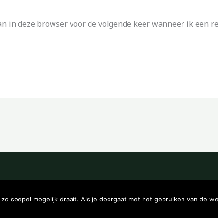
an in deze browser voor de volgende keer wanneer ik een rea
Copyright © 2026 Kampeerwinkeltje
o soepel mogelijk draait. Als je doorgaat met het gebruiken van de we