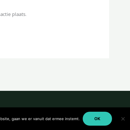
ctie plaats.
OK
bsite, gaan we er vanuit dat ermee instemt.