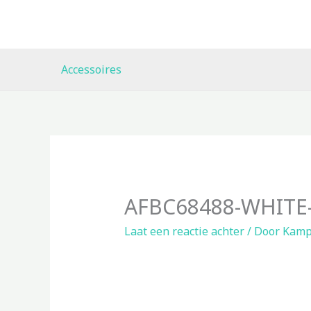
Ga
naar
de
inhoud
Accessoires
AFBC68488-WHITE-
Laat een reactie achter
/ Door
Kamp