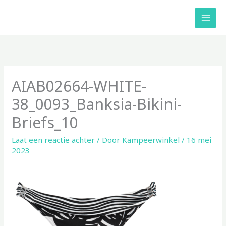
Ga
naar
de
inhoud
AIAB02664-WHITE-
38_0093_Banksia-Bikini-
Briefs_10
Laat een reactie achter
/ Door
Kampeerwinkel
/
16 mei
2023