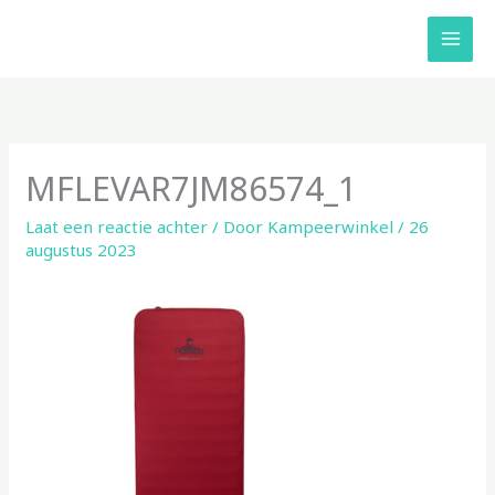
Ga
naar
de
inhoud
MFLEVAR7JM86574_1
Laat een reactie achter
/ Door
Kampeerwinkel
/
26
augustus 2023