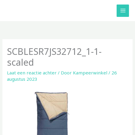
Ga
naar
de
inhoud
SCBLESR7JS32712_1-1-
scaled
Laat een reactie achter
/ Door
Kampeerwinkel
/
26
augustus 2023