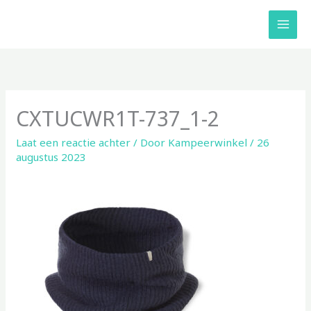
Ga
naar
de
inhoud
CXTUCWR1T-737_1-2
Laat een reactie achter
/ Door
Kampeerwinkel
/
26
augustus 2023