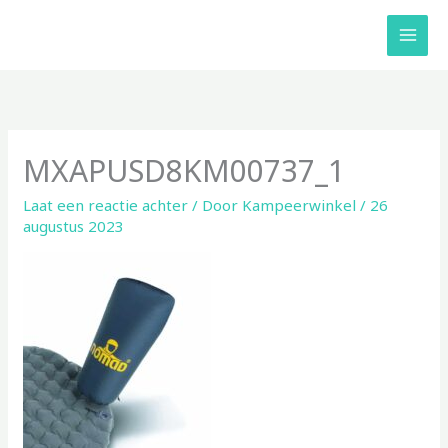
Ga
naar
de
inhoud
MXAPUSD8KM00737_1
Laat een reactie achter
/ Door
Kampeerwinkel
/
26
augustus 2023