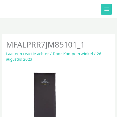
Ga
naar
de
inhoud
MFALPRR7JM85101_1
Laat een reactie achter
/ Door
Kampeerwinkel
/
26
augustus 2023