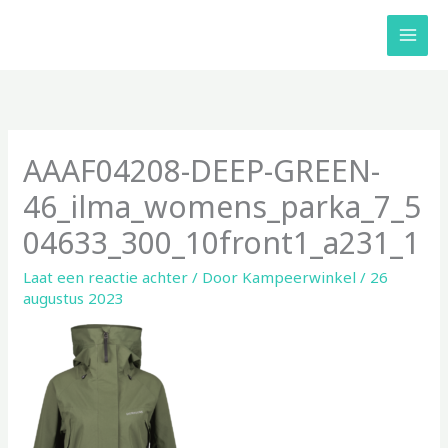
Ga
naar
de
inhoud
AAAF04208-DEEP-GREEN-
46_ilma_womens_parka_7_5
04633_300_10front1_a231_1
Laat een reactie achter
/ Door
Kampeerwinkel
/
26
augustus 2023