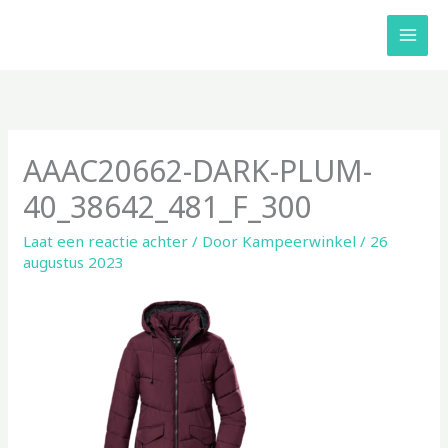
Ga
naar
de
inhoud
AAAC20662-DARK-PLUM-
40_38642_481_F_300
Laat een reactie achter
/ Door
Kampeerwinkel
/
26
augustus 2023