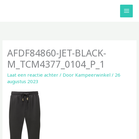
Ga
naar
de
inhoud
AFDF84860-JET-BLACK-
M_TCM4377_0104_P_1
Laat een reactie achter
/ Door
Kampeerwinkel
/
26
augustus 2023