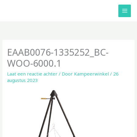
Ga
naar
de
inhoud
EAAB0076-1335252_BC-
WOO-6000.1
Laat een reactie achter
/ Door
Kampeerwinkel
/
26
augustus 2023