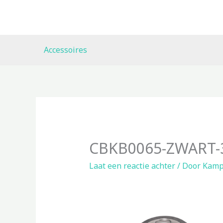
Ga
naar
de
inhoud
Accessoires
CBKB0065-ZWART-
Laat een reactie achter
/ Door
Kamp