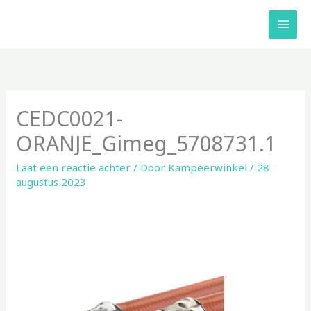
Ga
naar
de
inhoud
CEDC0021-
ORANJE_Gimeg_5708731.1
Laat een reactie achter
/ Door
Kampeerwinkel
/
28
augustus 2023