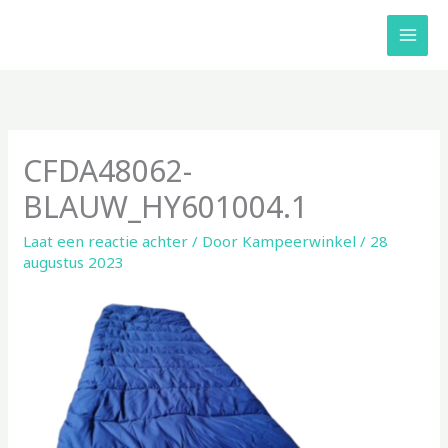
Ga
naar
de
inhoud
CFDA48062-
BLAUW_HY601004.1
Laat een reactie achter
/ Door
Kampeerwinkel
/
28
augustus 2023