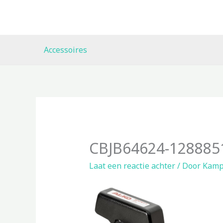
Ga
naar
de
inhoud
Accessoires
CBJB64624-128885
Laat een reactie achter
/ Door
Kamp