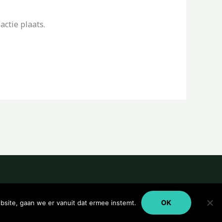
ctie plaats.
OK
bsite, gaan we er vanuit dat ermee instemt.