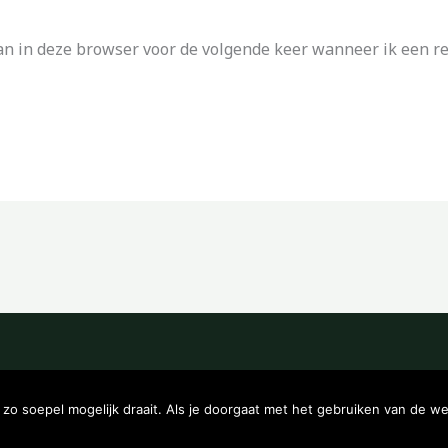
an in deze browser voor de volgende keer wanneer ik een rea
Copyright © 2026 Kampeerwinkeltje
o soepel mogelijk draait. Als je doorgaat met het gebruiken van de we