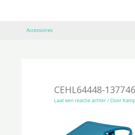
Ga
naar
de
inhoud
Accessoires
CEHL64448-137746
Laat een reactie achter
/ Door
Kamp