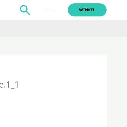
Zoeken
Winkel
WINKEL
e.1_1