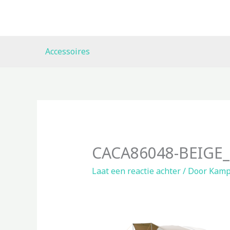
Ga
naar
de
inhoud
Accessoires
CACA86048-BEIGE_
Laat een reactie achter
/ Door
Kamp