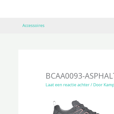
Ga
naar
de
inhoud
Accessoires
BCAA0093-ASPHAL
Laat een reactie achter
/ Door
Kamp