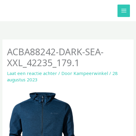
Ga
naar
de
inhoud
ACBA88242-DARK-SEA-
XXL_42235_179.1
Laat een reactie achter
/ Door
Kampeerwinkel
/
28
augustus 2023