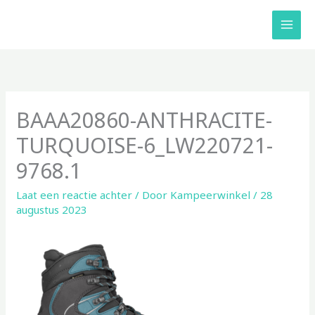
Ga
naar
de
inhoud
BAAA20860-ANTHRACITE-
TURQUOISE-6_LW220721-
9768.1
Laat een reactie achter
/ Door
Kampeerwinkel
/
28
augustus 2023