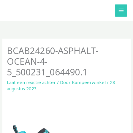
Ga
naar
de
inhoud
BCAB24260-ASPHALT-
OCEAN-4-
5_500231_064490.1
Laat een reactie achter
/ Door
Kampeerwinkel
/
28
augustus 2023