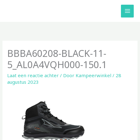
Ga
naar
de
inhoud
BBBA60208-BLACK-11-
5_AL0A4VQH000-150.1
Laat een reactie achter
/ Door
Kampeerwinkel
/
28
augustus 2023