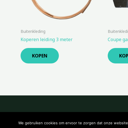
Buitenkleding
Buitenkled
Koperen leiding 3 meter
Coupe ga
KOPEN
KO
We gebruiken cookies om ervoor te zorgen dat onze website z