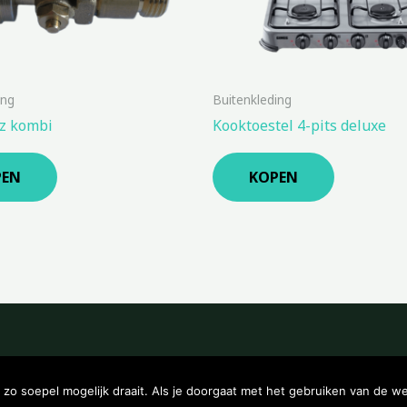
ing
Buitenkleding
z kombi
Kooktoestel 4-pits deluxe
PEN
KOPEN
Copyright © 2026 Kampeerwinkeltje
o soepel mogelijk draait. Als je doorgaat met het gebruiken van de we