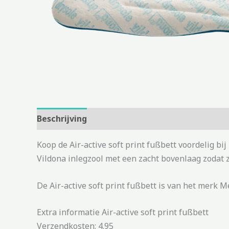
Beschrijving
Aanvullende informatie
Koop de Air-active soft print fußbett voordelig b
Vildona inlegzool met een zacht bovenlaag zodat z
De Air-active soft print fußbett is van het merk Me
Extra informatie Air-active soft print fußbett
Verzendkosten: 4.95