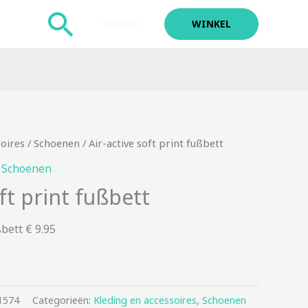
Zoeken
Winkel
WINKEL
soires
/
Schoenen
/ Air-active soft print fußbett
,
Schoenen
oft print fußbett
ßbett € 9.95
1574
Categorieën:
Kleding en accessoires
,
Schoenen