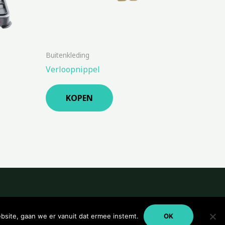
Buitenkleding
Verloopnippel
KOPEN
bsite, gaan we er vanuit dat ermee instemt.
OK