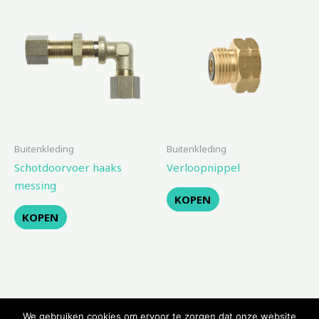
Buitenkleding
Buitenkleding
Schotdoorvoer haaks
Verloopnippel
messing
KOPEN
KOPEN
We gebruiken cookies om ervoor te zorgen dat onze website