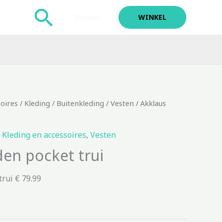
Zoeken
Winkel
WINKEL
soires
/
Kleding
/
Buitenkleding
/
Vesten
/ Akklaus
,
Kleding en accessoires
,
Vesten
den pocket trui
rui € 79.99