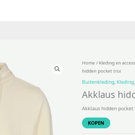
Home
/
Kleding en acces
hidden pocket trui
Buitenkleding
,
Kleding
Akklaus hid
Akklaus hidden pocket t
KOPEN