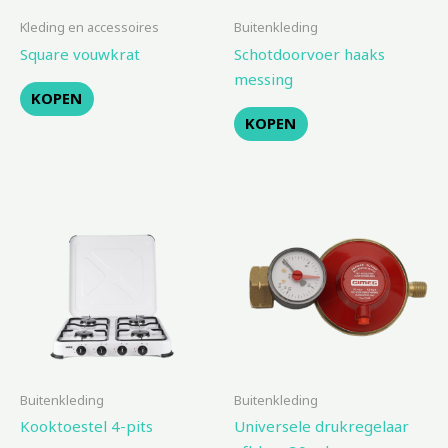
Kleding en accessoires
Buitenkleding
Square vouwkrat
Schotdoorvoer haaks
messing
KOPEN
KOPEN
Buitenkleding
Buitenkleding
Kooktoestel 4-pits
Universele drukregelaar