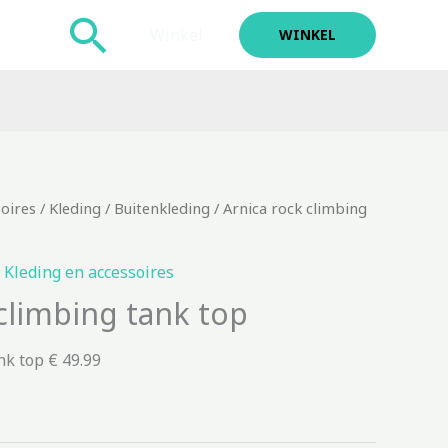
Zoeken
Winkel
WINKEL
soires
/
Kleding
/
Buitenkleding
/ Arnica rock climbing
,
Kleding en accessoires
climbing tank top
nk top € 49.99