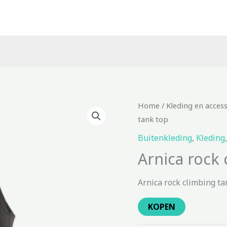
Home
/
Kleding en acces
tank top
Buitenkleding
,
Kleding
Arnica rock 
Arnica rock climbing ta
KOPEN