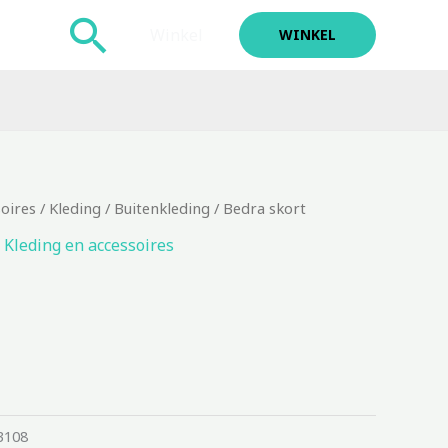
Zoeken
Winkel
WINKEL
soires
/
Kleding
/
Buitenkleding
/ Bedra skort
,
Kleding en accessoires
3108