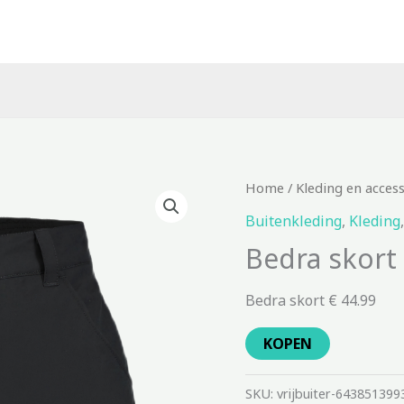
Home
/
Kleding en acces
Buitenkleding
,
Kleding
Bedra skort
Bedra skort € 44.99
KOPEN
SKU:
vrijbuiter-643851399