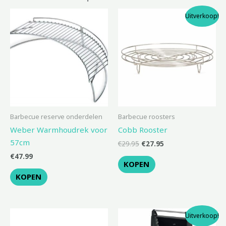
Oorspronkelijke
Huidige
Uitverkoop!
prijs
prijs
was:
is:
€29.95.
€27.95.
Barbecue reserve onderdelen
Barbecue roosters
Weber Warmhoudrek voor
Cobb Rooster
57cm
€
29.95
€
27.95
€
47.99
KOPEN
KOPEN
Oorspronkelijke
Huidige
Uitverkoop!
prijs
prijs