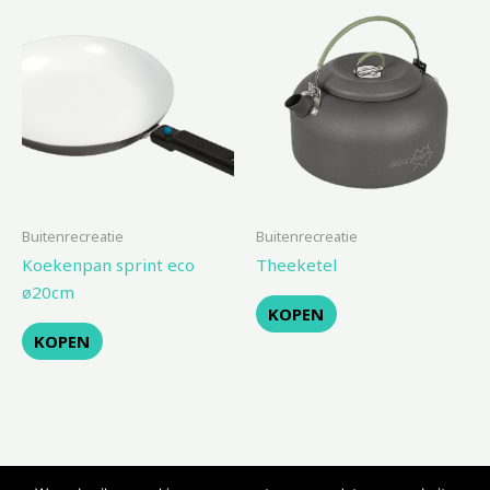
Buitenrecreatie
Buitenrecreatie
Koekenpan sprint eco
Theeketel
ø20cm
KOPEN
KOPEN