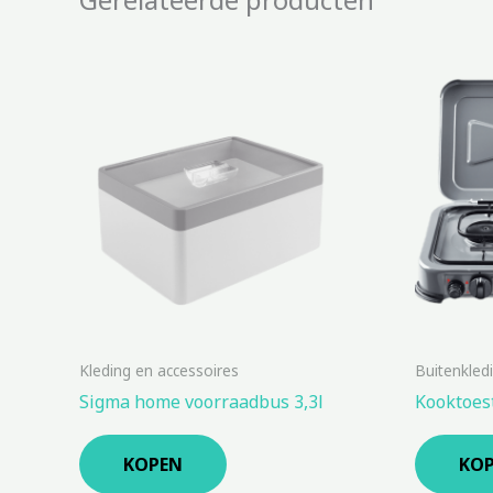
Kleding en accessoires
Buitenkled
Sigma home voorraadbus 3,3l
Kooktoest
KOPEN
KO