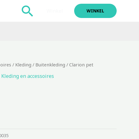
Zoeken
Winkel
WINKEL
soires
/
Kleding
/
Buitenkleding
/ Clarion pet
,
Kleding en accessoires
0035