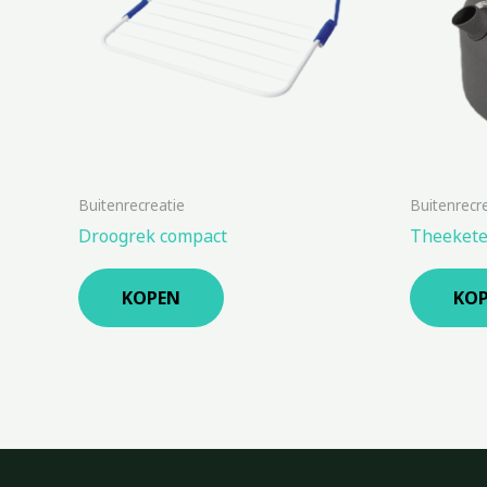
Buitenrecreatie
Buitenrecr
Droogrek compact
Theekete
KOPEN
KO