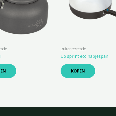
eatie
Buitenrecreatie
l
Uo sprint eco hapjespan
PEN
KOPEN