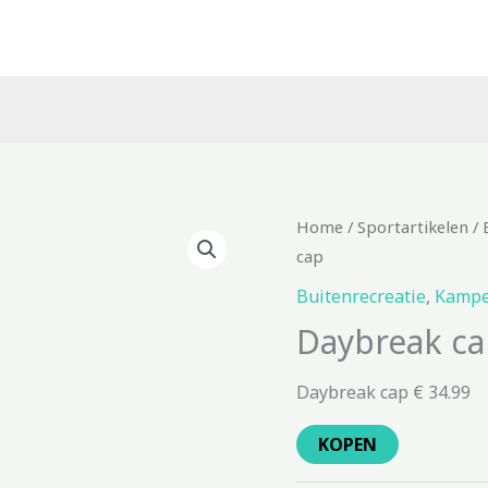
Home
/
Sportartikelen
/
cap
Buitenrecreatie
,
Kampe
Daybreak ca
Daybreak cap € 34.99
KOPEN