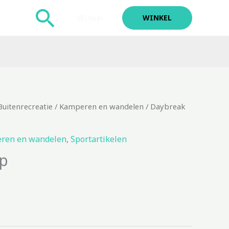
Zoeken
Winkel
WINKEL
Buitenrecreatie
/
Kamperen en wandelen
/ Daybreak
ren en wandelen
,
Sportartikelen
p